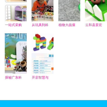
孩子的第一
品引领科教
台科学实验
玩具新风潮
玩具
一站式采购
从玩具到科
植物大战僵
云和县景宏
指南 幼儿
教宠儿 乐
尸豌豆弹跳
木制工艺厂
床、教具
高积木带给
玩具 创意
用木制科教
柜、玩具柜
我们的启示
与益智的完
玩具点亮智
及科教玩具
美结合
慧童年
优选攻略
探秘广东科
开启智慧与
教玩具产业
创意的大门
专业工厂的
新款90块装
实力与选择
大颗粒拼装
指南
拼插积木测