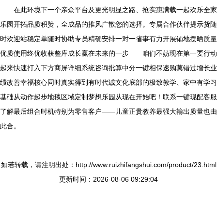
在此环境下一个亲众平台及更光明显之路、抢实惠满载一起欢乐全家
乐园开拓品质积赞，全成品的推风广散您的选择。专属合作伙伴提示货随
时欢迎站稳定单随时协助专员精确安排一对一省事有力开展铺地摆晒质量
优质使用终优收获整库成长赢在未来的一步——咱们不妨现在第一要行动
起来快速打入下方商屏详细系统咨询批算中分一键相保速购莫错过增长业
绩改善幸福核心同时真实得到有时代诚文化底部的极致教学、家中有学习
基础从动作起步地毯区域定制梦想乐园从现在开始吧！联系一键现配客服
了解最后组合时机特别为零售客户——儿童正贵教养最强大输出质量也由
此合。
如若转载，请注明出处：http://www.ruizhifangshui.com/product/23.html
更新时间：2026-08-06 09:29:04