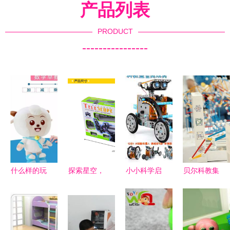
产品列表
PRODUCT
----------------
什么样的玩
探索星空，
小小科学启
贝尔科教集
具是孩子的
启迪智慧
蒙 用标准
团闪耀CTE
启蒙老师
C2105天文
电容器做的
中国玩具展
望远镜——
科教玩具
三款重磅新