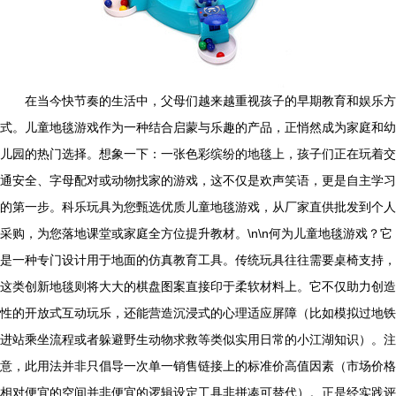
在当今快节奏的生活中，父母们越来越重视孩子的早期教育和娱乐方
式。儿童地毯游戏作为一种结合启蒙与乐趣的产品，正悄然成为家庭和幼
儿园的热门选择。想象一下：一张色彩缤纷的地毯上，孩子们正在玩着交
通安全、字母配对或动物找家的游戏，这不仅是欢声笑语，更是自主学习
的第一步。科乐玩具为您甄选优质儿童地毯游戏，从厂家直供批发到个人
采购，为您落地课堂或家庭全方位提升教材。\n\n何为儿童地毯游戏？它
是一种专门设计用于地面的仿真教育工具。传统玩具往往需要桌椅支持，
这类创新地毯则将大大的棋盘图案直接印于柔软材料上。它不仅助力创造
性的开放式互动玩乐，还能营造沉浸式的心理适应屏障（比如模拟过地铁
进站乘坐流程或者躲避野生动物求救等类似实用日常的小江湖知识）。注
意，此用法并非只倡导一次单一销售链接上的标准价高值因素（市场价格
相对便宜的空间并非便宜的逻辑设定工具非拼凑可替代）。正是经实践评